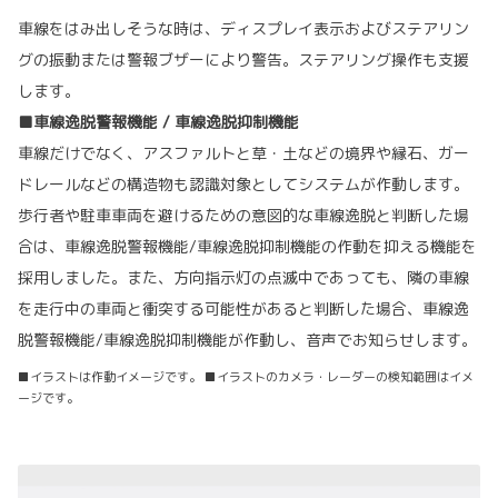
車線をはみ出しそうな時は、ディスプレイ表示およびステアリン
グの振動または警報ブザーにより警告。ステアリング操作も支援
します。
■車線逸脱警報機能 / 車線逸脱抑制機能
車線だけでなく、アスファルトと草・土などの境界や縁石、ガー
ドレールなどの構造物も認識対象としてシステムが作動します。
歩行者や駐車車両を避けるための意図的な車線逸脱と判断した場
合は、車線逸脱警報機能/車線逸脱抑制機能の作動を抑える機能を
採用しました。また、方向指示灯の点滅中であっても、隣の車線
を走行中の車両と衝突する可能性があると判断した場合、車線逸
脱警報機能/車線逸脱抑制機能が作動し、音声でお知らせします。
■イラストは作動イメージです。 ■イラストのカメラ・レーダーの検知範囲はイメ
ージです。