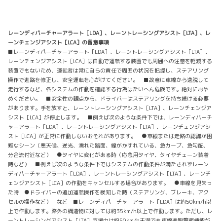
レーンディパーチャーアラート［LDA］、レーントレーシングアシスト［LTA］、レ
ーンチェンジアシスト［LCA］の留意事項
■レーンディパーチャーアラート［LDA］、レーントレーシングアシスト［LTA］、
レーンチェンジアシスト［LCA］は自動で運転する装置でも周囲への注意を軽減する
装置でもないため、運転者は常に自らの責任で周囲の状況を把握し、ステアリング
操作で進路を修正し、安全運転を心がけてください。 ■故意に車線から逸脱して
走行するなど、各システムの作動を確認する行為はたいへん危険です。絶対におや
めください。 ■安全性の観点から、ドライバーはステアリングを持ち続ける必要
があります。手を放すと、レーントレーシングアシスト［LTA］、レーンチェンジア
シスト［LCA］が停止します。 ■例えば次のような条件下では、レーンディパーチ
ャーアラート［LDA］、レーントレーシングアシスト［LTA］、レーンチェンジアシ
スト［LCA］が正常に作動しないおそれがあります。 ●車線または走路の認識が困
難なシーン（悪天候、逆光、濡れた路面、線がかすれている、急カーブ、急勾配、
分合流付近など） ●タイヤに変化がある時（応急用タイヤ、タイヤチェーン装着
時など） ■例えば次のような条件下ではシステムの作動条件が満たされずレーン
ディパーチャーアラート［LDA］、レーントレーシングアシスト［LTA］、レーンチ
ェンジアシスト［LCA］の作動をキャンセルする場合があります。 ●車線を見失っ
た時 ●ドライバーの追加運転操作を検知した時（ステアリング、ブレーキ、アク
セルの操作など） など ■レーンディパーチャーアラート［LDA］は約50km/h以
上で作動します。路外の構造物に対しては約35km/h以上で作動します。ただし、レ
ーントレーシングアシスト［LTA］支援中は約50km/h未満でも車線逸脱警報機能が