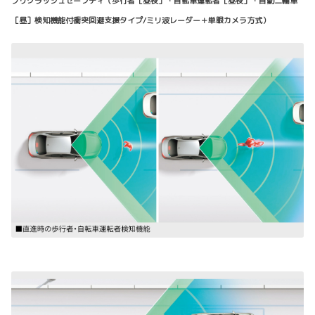
プリクラッシュセーフティ（歩行者［昼夜］・自転車運転者［昼夜］・自動二輪車
［昼］検知機能付衝突回避支援タイプ/ミリ波レーダー＋単眼カメラ方式）