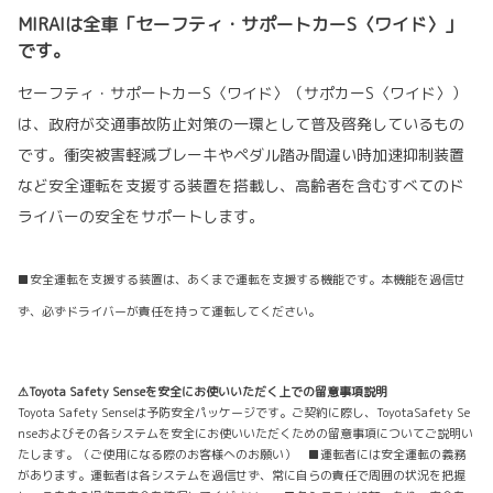
MIRAIは全車「セーフティ・サポートカーS〈ワイド〉」
です。
セーフティ・サポートカーS〈ワイド〉（サポカーS〈ワイド〉）
は、政府が交通事故防止対策の一環として普及啓発しているもの
です。衝突被害軽減ブレーキやペダル踏み間違い時加速抑制装置
など安全運転を支援する装置を搭載し、高齢者を含むすべてのド
ライバーの安全をサポートします。
■安全運転を支援する装置は、あくまで運転を支援する機能です。本機能を過信せ
ず、必ずドライバーが責任を持って運転してください。
⚠Toyota Safety Senseを安全にお使いいただく上での留意事項説明
Toyota Safety Senseは予防安全パッケージです。ご契約に際し、ToyotaSafety Se
nseおよびその各システムを安全にお使いいただくための留意事項についてご説明い
たします。（ご使用になる際のお客様へのお願い） ■運転者には安全運転の義務
があります。運転者は各システムを過信せず、常に自らの責任で周囲の状況を把握