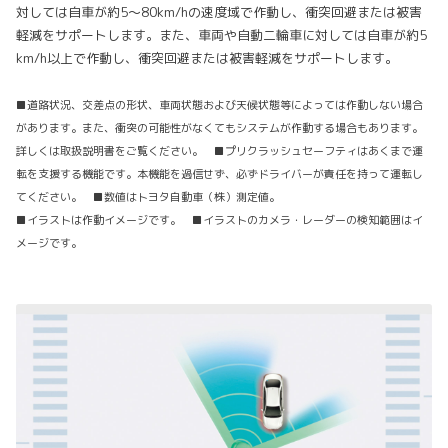
対しては自車が約5〜80km/hの速度域で作動し、衝突回避または被害
軽減をサポートします。また、車両や自動二輪車に対しては自車が約5
km/h以上で作動し、衝突回避または被害軽減をサポートします。
■道路状況、交差点の形状、車両状態および天候状態等によっては作動しない場合
があります。また、衝突の可能性がなくてもシステムが作動する場合もあります。
詳しくは取扱説明書をご覧ください。
■プリクラッシュセーフティはあくまで運
転を支援する機能です。本機能を過信せず、必ずドライバーが責任を持って運転し
てください。 ■数値はトヨタ自動車（株）測定値。
■イラストは作動イメージです。 ■イラストのカメラ・レーダーの検知範囲はイ
メージです。