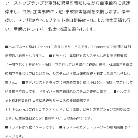
ン・ストップランプで車外に異常を報知しながら自車線内に減速
停車し、自損･加害事故の回避･事故被害低減を支援します。停車
後は、ドア解錠やヘルプネット®自動接続
による救命要請も行
＊1
い、早期のドライバー救命･救護に寄与します。
■ヘルプネット®はT-Connectに含まれるサービスです。T-Connectのご利用には別
途契約が必要となります。 ■ドライバー異常時対応システムは自動車専用道路
（一部を除く）を約50km/h以上で走行している場合に作動します。体調異常を直接
検知できるわけではないため、システムが正常な運転操作と判定した場合は作動し
ません。 ■アドバンストドライブ（渋滞時支援）使用中は50km/h以下で走行して
いる場合であっても、ドライバー異常時対応システムが作動します。 ■ヘルプネ
ット®は株式会社 日本緊急通報サービスの登録商標です。
＊1. T-Connect契約とコネクティッドナビ（車載ナビ有）のオプション契約が必要
です。初度登録日より5年間無料（6年目以降有料）です。
■イラストは作動イメージです。 ■イラストのカメラ・レーダーの検知範囲はイ
メージです。