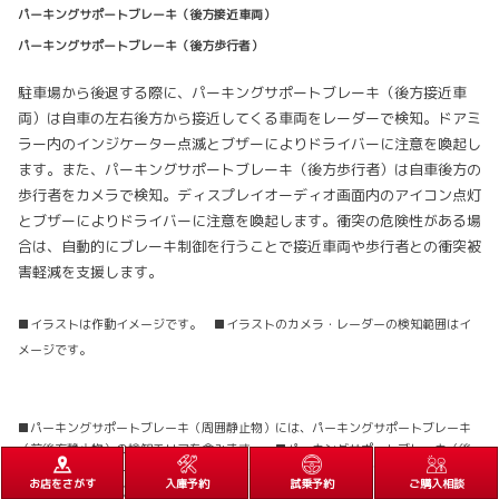
パーキングサポートブレーキ（後方接近車両）
パーキングサポートブレーキ（後方歩行者）
駐車場から後退する際に、パーキングサポートブレーキ（後方接近車
両）は自車の左右後方から接近してくる車両をレーダーで検知。ドアミ
ラー内のインジケーター点滅とブザーによりドライバーに注意を喚起し
ます。また、パーキングサポートブレーキ（後方歩行者）は自車後方の
歩行者をカメラで検知。ディスプレイオーディオ画面内のアイコン点灯
とブザーによりドライバーに注意を喚起します。衝突の危険性がある場
合は、自動的にブレーキ制御を行うことで接近車両や歩行者との衝突被
害軽減を支援します。
■イラストは作動イメージです。 ■イラストのカメラ・レーダーの検知範囲はイ
メージです。
■パーキングサポートブレーキ（周囲静止物）には、パーキングサポートブレーキ
（前後方静止物）の検知エリアを含みます。 ■パーキングサポートブレーキ（後
方接近車両）のレーダーは真後ろの車両を検知できないため、必ずバックモニター
お店をさがす
入庫予約
試乗予約
ご購入相談
と合わせてご使用ください。