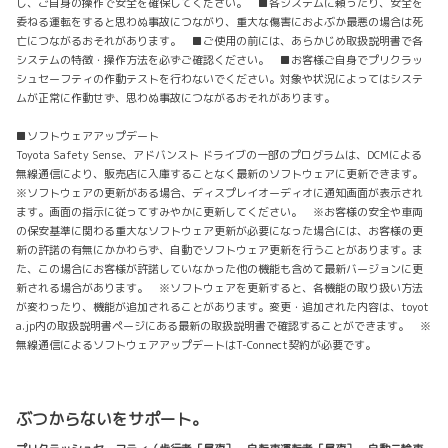
し、ご自身の操作で安全を確保してください。 ■各システムに頼ったり、安全を
委ねる運転をすると思わぬ事故につながり、重大な傷害におよぶか最悪の場合は死
亡につながるおそれがあります。 ■ご使用の前には、あらかじめ取扱説明書で各
システムの特徴・操作方法を必ずご確認ください。 ■お客様ご自身でプリクラッ
シュセーフティの作動テストを行わないでください。対象や状況によってはシステ
ムが正常に作動せず、思わぬ事故につながるおそれがあります。
■ソフトウェアアップデート
Toyota Safety Sense、アドバンスト ドライブの一部のプログラムは、DCMによる
無線通信により、販売店に入庫することなく最新のソフトウェアに更新できます。
※ソフトウェアの更新がある場合、ディスプレイオーディオに通知画面が表示され
ます。画面の指示に従ってすみやかに更新してください。 ※お客様の安全や車両
の保安基準に関わる重大なソフトウェア更新が必要になった場合には、お客様の更
新の許諾の有無にかかわらず、自動でソフトウェア更新を行うことがあります。ま
た、この場合にお客様が許諾していなかった他の機能も含めて最新バージョンに更
新される場合があります。 ※ソフトウェアを更新すると、各機能の取り扱い方法
が変わったり、機能が追加されることがあります。変更・追加された内容は、toyot
a.jp内の取扱説明書ページにある最新の取扱説明書で確認することができます。 ※
無線通信によるソフトウェアアップデートはT-Connect契約が必要です。
ぶつからないをサポート。