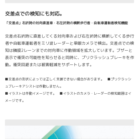
交差点での検知にも対応。
「交差点」右折時の対向直進車・右左折時の横断歩行者・自転車運転者検知機能
交差点右折時に直進してくる対向車および右左折時に横断してくる歩行
者や自転車運転者をミリ波レーダーと単眼カメラで検出。交差点での検
知は隣接2レーンまでの対向車に作動領域を拡大しています。ブザーと
表示で衝突の可能性を知らせると同時に、プリクラッシュブレーキを作
動。衝突回避または被害軽減をサポートします。
■交差点の形状によっては正しく支援できない場合があります。 ■プリクラッシ
ュブレーキアシストは作動しません。
■イラストは作動イメージです。 ■イラストのカメラ・レーダーの検知範囲はイ
メージです。