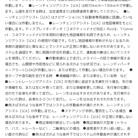
作動します。 ■レーンチェンジアシスト［LCA］は約70km/h～130km/hで作動し
ます。公道を走行する時は、法定速度または制限速度を遵守してください。 ■レ
ーンチェンジアシスト［LCA］はナビゲーションにて自動車専用道路と認識していな
い場合には作動しません。 ■レーンチェンジアシスト［LCA］は地図情報をもとに
作動します。ディスプレイオーディオ（コネクティッドナビ対応）Plusは、T-Conne
ct・コネクティッドナビが未契約の場合も地図情報を利用できるため、レーンチェ
ンジアシスト［LCA］の使用が可能です。ただし地図情報が更新されなくなるため、
実際の道路状況と異なることでシステムが正常に作動しないおそれがあります。シ
ステムを過信せず、常に周囲の状況を把握した上で、運転者の責任においてシステ
ムを使用してください。 ■作動車速以上で走行しドライバーの目で車線が見える
場合でも、山間部や市街地などに見られる次のような状況では、レーンディパーチ
ャーアラート[LDA]が作動しない、または安定して作動しない場合があります。 ●
急カーブや急勾配を走行する時 ●車線幅が狭い、または変化している時 など
■レーントレーシングアシスト［LTA］が先行車に追従する支援を行う場合、先行車
が車線を右、または左に片寄って走行、または車線変更した時は、先行車の位置に
合わせて自車も片寄って走行し、レーンをはみ出すおそれがあります。先行車がふ
らついた時は、自車もふらついて走行し、レーンをはみ出すおそれがあります。
■例えば次のような条件下ではシステムの作動条件が満たされず、レーンチェンジ
アシスト［LCA］が作動しません。 ●ステアリング手放し警告をしている場合 ■
例えば次のような条件下では、レーンチェンジアシスト［LCA］が正常に作動しない
場合があります。 ●周辺車両が接近している時 ●周辺車両が大型車（トラッ
ク、バス、トレーラーなど）、二輪車などの場合 ●速度差が大きい追い越し、追
い越され時など ■例えば次のような条件下ではシステムの作動条件が満たされず