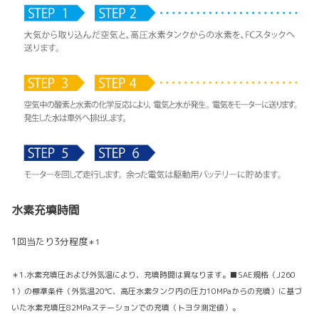
水素充填時間
1回当たり3分程度
＊1
＊1.水素充填圧および外気温により、充填時間は異なります。■SAE規格（J260
1）の標準条件（外気温20℃、高圧水素タンク内の圧力10MPaからの充填）に基づ
いた水素充填圧82MPaステーションでの充填（トヨタ測定値）。