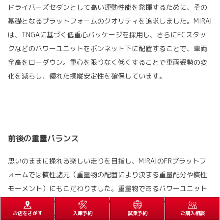
ドライバーズセダンとして高い運動性能を発揮するために、その
基礎となるプラットフォームのクオリティを追求しました。MIRAI
は、TNGAに基づく低重心パッケージを採用し、さらにFCスタッ
クなどのパワーユニットをボンネット下に配置することで、車両
全高をローダウン。重心を限りなく低くすることで車両姿勢の変
化を減らし、優れた操縦安定性を確保しています。
前後の重量バランス
思いのままに操れる楽しい走りを目指し、MIRAIのFRプラットフ
ォームでは慣性諸元（重量物の配置により決まる重量配分や慣性
モーメント）にもこだわりました。重量物であるパワーユニット
や高圧水素タンクの最適レイアウトに加え、フロントオーバーハ
お店をさがす
入庫予約
試乗予約
ご購入相談
ングを切り詰め重心位置を中央に設定することで、前後重量配分