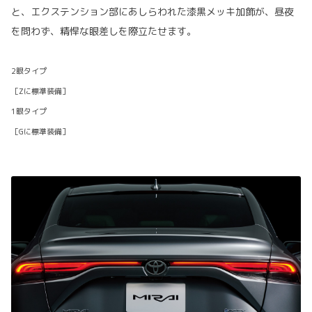
と、エクステンション部にあしらわれた漆黒メッキ加飾が、昼夜
を問わず、精悍な眼差しを際立たせます。
2眼タイプ
［Zに標準装備］
1眼タイプ
［Gに標準装備］