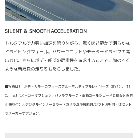
SILENT ＆ SMOOTH ACCELERATION
トルクフルで力強い加速を誇りながら、驚くほど静かで滑らかな
ドライビングフィール。パワーユニットやモータードライブの高
出力化、さらにボディ細部の静粛性を追求することで、胸のすく
ような新感覚の走りをもたらしました。
■写真はZ。ボディカラーのフォースブルーマルティプルレイヤーズ〈8Y7〉、ITS
Connectはメーカーオプション。パノラマルーフ（電動ロールシェード＆挟み込み防
止機能付）とデジタルインナーミラー（カメラ洗浄機能付/シフト照明付）はセット
でメーカーオプション。