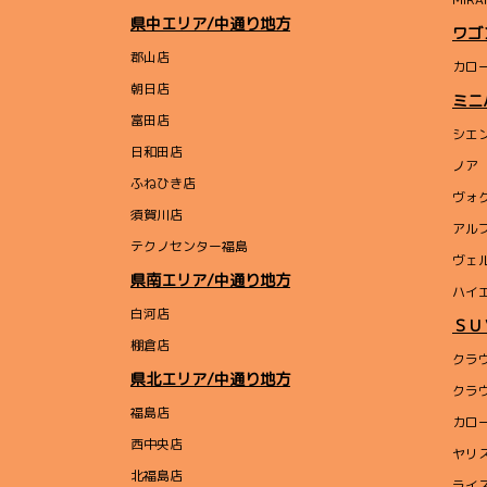
県中エリア/中通り地方
ワゴ
郡山店
カロ
朝日店
ミニ
富田店
シエ
日和田店
ノア
ふねひき店
ヴォ
須賀川店
アル
テクノセンター福島
ヴェ
県南エリア/中通り地方
ハイ
白河店
ＳＵ
棚倉店
クラ
県北エリア/中通り地方
クラ
福島店
カロ
西中央店
ヤリ
北福島店
ライ