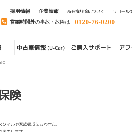
採用情報
企業情報
所有権解除について
リコール
0120-76-0200
営業時間外
の事故・故障は
報
中古車情報
ご購入サポート
アフ
(U-Car)
保険
保険
スタイルや家族構成にあわせた、
ご案内します。