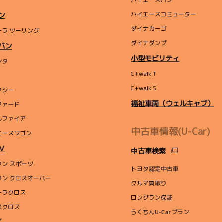
ハイエースコミューター
ン
ダイナカーゴ
ーラ ツーリング
ダイナダンプ
バン
小型モビリティ
ンタ
C+walk T
C+walk S
クシー
福祉車両（ウェルキャブ）
ファード
ルファイア
中古車情報(U-Car)
エースワゴン
Ｖ
中古車検索
ウン スポーツ
トヨタ認定中古車
ウン クロスオーバー
クルマ買取り
ーラクロス
ロングラン保証
スクロス
らくちんU-Carプラン
ズ