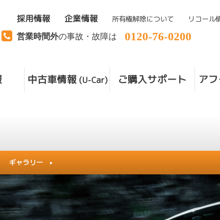
採用情報
企業情報
所有権解除について
リコール
0120-76-0200
営業時間外
の事故・故障は
報
中古車情報
ご購入サポート
アフ
(U-Car)
ギャラリー