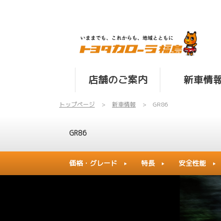
店舗のご案内
新車情
トップページ
新車情報
GR86
GR86
価格・グレード
特長
安全性能