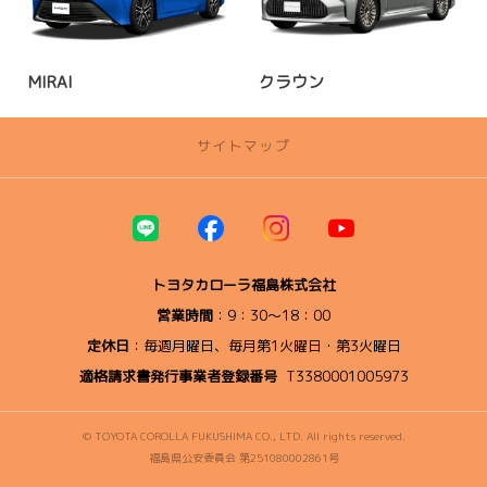
MIRAI
クラウン
サイトマップ
トップページ
イベント・ニュース
トヨタカローラ福島株式会社
営業時間
：9：30～18：00
店舗のご案内
定休日
：毎週月曜日、毎月第1火曜日・第3火曜日
県中エリア/中通り地方
適格請求書発行事業者登録番号
T3380001005973
郡山店
朝日店
© TOYOTA COROLLA FUKUSHIMA CO., LTD. All rights reserved.
富田店
福島県公安委員会 第251080002861号
日和田店