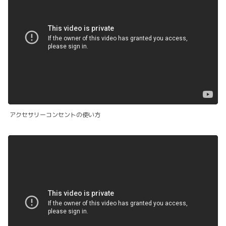
?rel=0&" frameborder="0" allow="autoplay; encrypted-
media" allowfullscreen>
アクセサリーコンセントの使い方