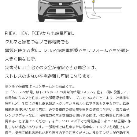
PHEV、HEV、FCEVからも給電可能。
クルマと家をつないで停電時でも
電気を使える家に。クルマde給電新築でもリフォームでも外観を
大きく損なわず、
災害時にご自宅での安全が確保できる場合には、
ストレスの少ない在宅避難も可能になります。
※クルマde給電はトヨタホーム㈱の商品です。
※ 「クルマde給電」はトヨタホームの非常時給電システム。住まい側に設置して、
停電時にクルマと住まいを外部電源接続用ケーブルでつなぐことにより、冷蔵庫や
照明など、生活に必要な電気製品へクルマから電力供給できるシステムです。給電
機能をお使いいただく際は、必ず各車両の取扱説明書をご確認ください。また電子
レンジやポットなど、消費電力の大きな機器を使用する際は、他の機器と同時に使
用することは避けてください。また、1500W以下でも電気製品によっては正常に作
動しない場合があります。一部地域では駐車または停車中にエンジンを始動させた
場合、条例に触れる恐れがありますのでご注意ください。またエンジンが作動する