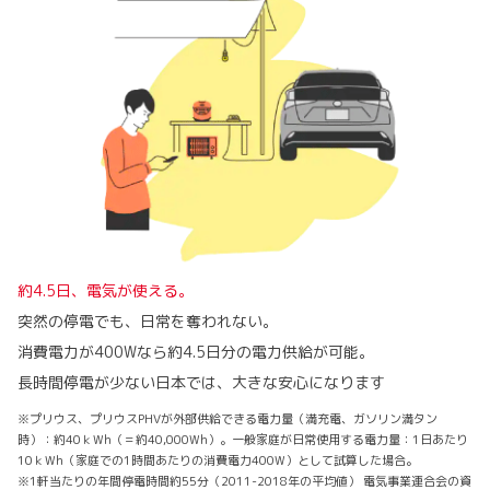
約4.5日、電気が使える。
突然の停電でも、日常を奪われない。
消費電力が400Wなら約4.5日分の電力供給が可能。
長時間停電が少ない日本では、大きな安心になります
※プリウス、プリウスPHVが外部供給できる電力量（満充電、ガソリン満タン
時）：約40ｋWh（＝約40,000Wh）。一般家庭が日常使用する電力量：1日あたり
10ｋWh（家庭での1時間あたりの消費電力400W）として試算した場合。
※1軒当たりの年間停電時間約55分（2011-2018年の平均値） 電気事業連合会の資