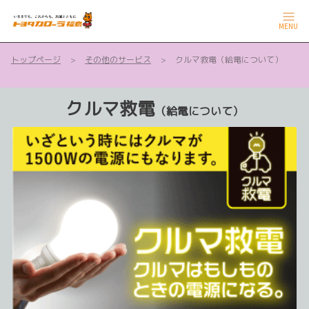
MENU
トップページ
その他のサービス
クルマ救電（給電について）
クルマ救電
（給電について）