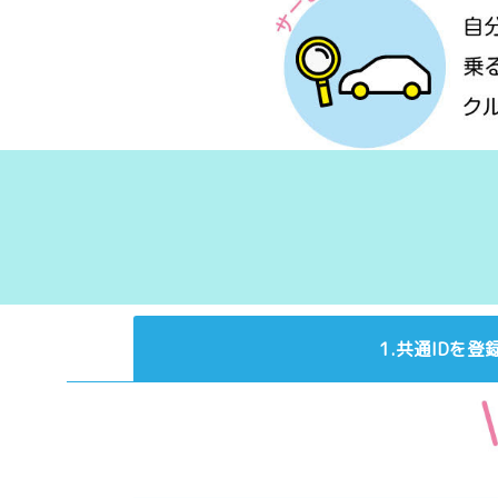
1.共通IDを登