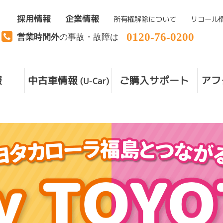
採用情報
企業情報
所有権解除について
リコール
0120-76-0200
営業時間外
の事故・故障は
報
中古車情報
ご購入サポート
アフ
(U-Car)