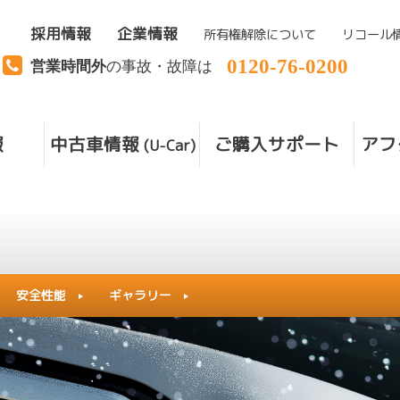
採用情報
企業情報
所有権解除について
リコール
0120-76-0200
営業時間外
の事故・故障は
報
中古車情報
ご購入サポート
アフ
(U-Car)
安全性能
ギャラリー