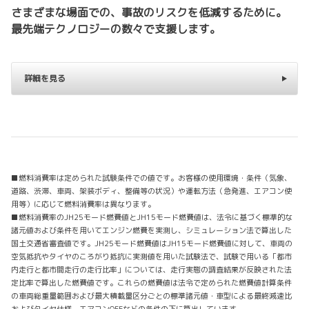
さまざまな場面での、事故のリスクを低減するために。
最先端テクノロジーの数々で支援します。
詳細を見る
■燃料消費率は定められた試験条件での値です。お客様の使用環境・条件（気象、
道路、渋滞、車両、架装ボディ、整備等の状況）や運転方法（急発進、エアコン使
用等）に応じて燃料消費率は異なります。
■燃料消費率のJH25モード燃費値とJH15モード燃費値は、法令に基づく標準的な
諸元値および条件を用いてエンジン燃費を実測し、シミュレーション法で算出した
国土交通省審査値です。JH25モード燃費値はJH15モード燃費値に対して、車両の
空気抵抗やタイヤのころがり抵抗に実測値を用いた試験法で、試験で用いる「都市
内走行と都市間走行の走行比率」については、走行実態の調査結果が反映された法
定比率で算出した燃費値です。これらの燃費値は法令で定められた燃費値計算条件
の車両総重量範囲および最大積載量区分ごとの標準諸元値・車型による最終減速比