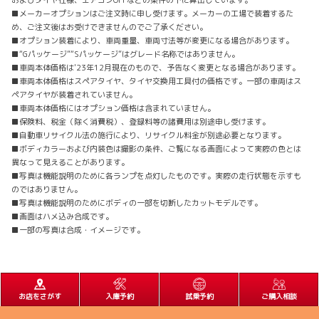
およびタイヤ仕様、エアコンOFFなどの条件の下に算出しています。
■メーカーオプションはご注文時に申し受けます。メーカーの工場で装着するた
め、ご注文後はお受けできませんのでご了承ください。
■オプション装着により、車両重量、車両寸法等が変更になる場合があります。
■“Gパッケージ”“Sパッケージ”はグレード名称ではありません。
■車両本体価格は'23年12月現在のもので、予告なく変更となる場合があります。
■車両本体価格はスペアタイヤ、タイヤ交換用工具付の価格です。一部の車両はス
ペアタイヤが装着されていません。
■車両本体価格にはオプション価格は含まれていません。
■保険料、税金（除く消費税）、登録料等の諸費用は別途申し受けます。
■自動車リサイクル法の施行により、リサイクル料金が別途必要となります。
■ボディカラーおよび内装色は撮影の条件、ご覧になる画面によって実際の色とは
異なって見えることがあります。
■写真は機能説明のために各ランプを点灯したものです。実際の走行状態を示すも
のではありません。
■写真は機能説明のためにボディの一部を切断したカットモデルです。
■画面はハメ込み合成です。
■一部の写真は合成・イメージです。
お店をさがす
入庫予約
試乗予約
ご購入相談