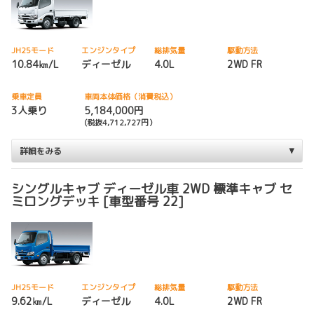
JH25モード
エンジンタイプ
総排気量
駆動方法
10.84㎞/L
ディーゼル
4.0L
2WD FR
乗車定員
車両本体価格（消費税込）
3人乗り
5,184,000円
(税抜4,712,727円）
詳細をみる
シングルキャブ ディーゼル車 2WD 標準キャブ セ
ミロングデッキ [車型番号 22]
JH25モード
エンジンタイプ
総排気量
駆動方法
9.62㎞/L
ディーゼル
4.0L
2WD FR