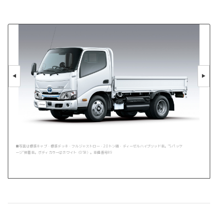
■写真は標準キャブ・標準デッキ・フルジャストロー・2.0トン積・ディーゼルハイブリッド車。“S パッケ
ージ”装着車。ボディカラーはホワイト〈058〉。車種番号89