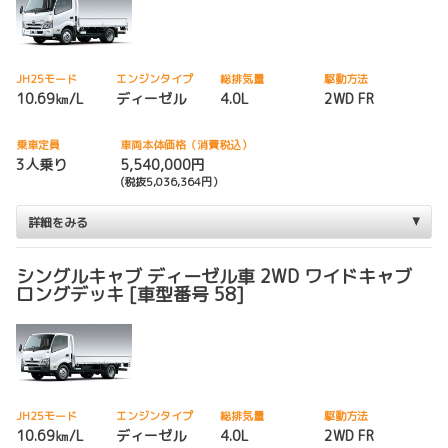
JH25モード
エンジンタイプ
総排気量
駆動方法
10.69㎞/L
ディーゼル
4.0L
2WD FR
乗車定員
車両本体価格（消費税込）
3人乗り
5,540,000円
(税抜5,036,364円）
詳細をみる
シングルキャブ ディーゼル車 2WD ワイドキャブ
ロングデッキ [車型番号 58]
JH25モード
エンジンタイプ
総排気量
駆動方法
10.69㎞/L
ディーゼル
4.0L
2WD FR