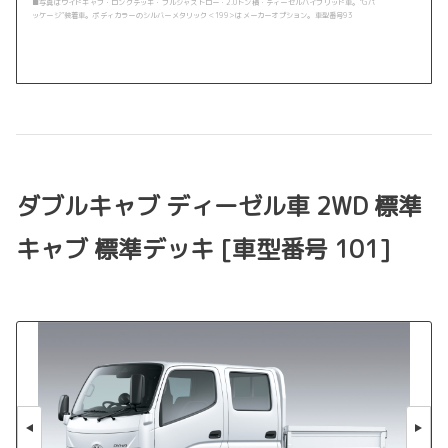
■写真はワイドキャブ・ロングデッキ・フルジャストロー・2.0トン積・ディーゼルハイブリッド車。“Gパ
ッケージ”装着車。ボディカラーのシルバーメタリック＜199＞はメーカーオプション。車型番号93
ダブルキャブ ディーゼル車 2WD 標準
キャブ 標準デッキ [車型番号 101]