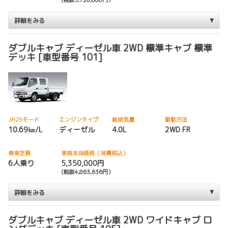
詳細をみる
ダブルキャブ ディーゼル車 2WD 標準キャブ 標準
デッキ [車型番号 101]
JH25モード
エンジンタイプ
総排気量
駆動方法
10.69㎞/L
ディーゼル
4.0L
2WD FR
乗車定員
車両本体価格（消費税込）
6人乗り
5,350,000円
(税抜4,863,636円）
詳細をみる
ダブルキャブ ディーゼル車 2WD ワイドキャブ ロ