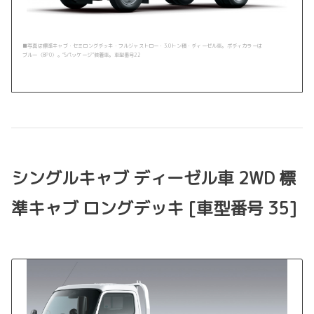
■写真は標準キャブ・セミロングデッキ・フルジャストロー・3.0トン積・ディーゼル車。ボディカラーは
ブルー〈8P0〉。“Sパッケージ”装着車。車型番号22
シングルキャブ ディーゼル車 2WD 標
準キャブ ロングデッキ [車型番号 35]