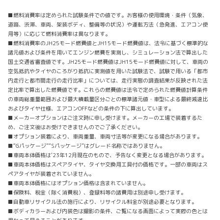
■燃料消費率は定められた試験条件での値です。お客様の使用環境・条件（気象、
道路、渋滞、車両、架装ボディ、整備等の状況）や運転方法（急発進、エアコン使
用等）に応じて燃料消費率は異なります。
■燃料消費率のJH25モード燃費値とJH15モード燃費値は、法令に基づく標準的な
諸元値および条件を用いてエンジン燃費を実測し、シミュレーション法で算出した
国土交通省審査値です。JH25モード燃費値はJH15モード燃費値に対して、車両の
空気抵抗やタイヤのころがり抵抗に実測値を用いた試験法で、試験で用いる「都市
内走行と都市間走行の走行比率」については、走行実態の調査結果が反映された法
定比率で算出した燃費値です。これらの燃費値は法令で定められた燃費値計算条件
の車両総重量範囲および最大積載量区分ごとの標準諸元値・車型による最終減速比
およびタイヤ仕様、エアコンOFFなどの条件の下に算出しています。
■メーカーオプションはご注文時に申し受けます。メーカーの工場で装着するた
め、ご注文後はお受けできませんのでご了承ください。
■オプション装着により、車両重量、車両寸法等が変更になる場合があります。
■“Gパッケージ”“Sパッケージ”はグレード名称ではありません。
■車両本体価格は'23年12月現在のもので、予告なく変更となる場合があります。
■車両本体価格はスペアタイヤ、タイヤ交換用工具付の価格です。一部の車両はス
ペアタイヤが装着されていません。
■車両本体価格にはオプション価格は含まれていません。
■保険料、税金（除く消費税）、登録料等の諸費用は別途申し受けます。
■自動車リサイクル法の施行により、リサイクル料金が別途必要となります。
■ボディカラーおよび内装色は撮影の条件、ご覧になる画面によって実際の色とは