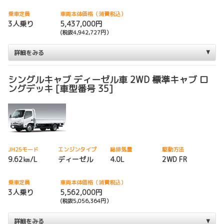
乗車定員
車両本体価格（消費税込）
3人乗り
5,437,000円
(税抜4,942,727円）
詳細をみる
シングルキャブ ディーゼル車 2WD 標準キャブ ロ
ングデッキ [車型番号 35]
JH25モード
エンジンタイプ
総排気量
駆動方法
9.62㎞/L
ディーゼル
4.0L
2WD FR
乗車定員
車両本体価格（消費税込）
3人乗り
5,562,000円
(税抜5,056,364円）
詳細をみる