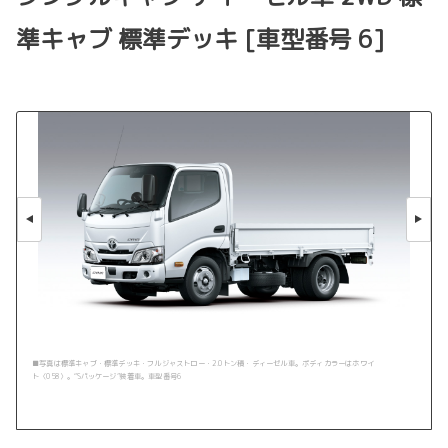
準キャブ 標準デッキ [車型番号 6]
■写真は標準キャブ・標準デッキ・フルジャストロー・2.0トン積・ディーゼル車。ボディカラーはホワイ
ト〈058〉。“Sパッケージ”装着車。車型番号6