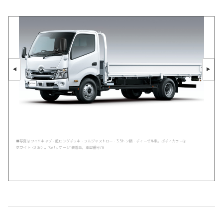
■写真はワイドキャブ・超ロングデッキ・フルジャストロー・3.5トン積・ディーゼル車。ボディカラーは
ホワイト〈058〉。“Gパッケージ”装着車。車型番号78