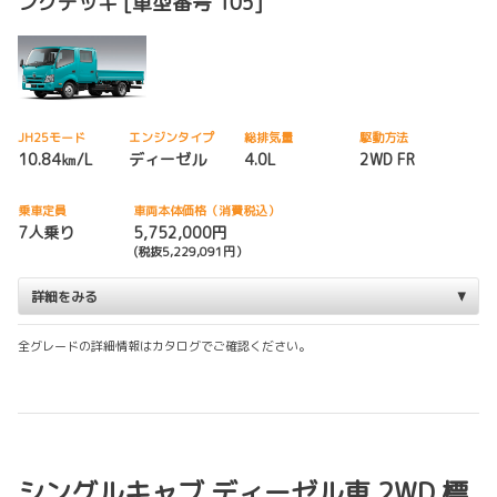
ングデッキ [車型番号 105]
JH25モード
エンジンタイプ
総排気量
駆動方法
10.84㎞/L
ディーゼル
4.0L
2WD FR
乗車定員
車両本体価格（消費税込）
7人乗り
5,752,000円
(税抜5,229,091円）
詳細をみる
全グレードの詳細情報はカタログでご確認ください。
シングルキャブ ディーゼル車 2WD 標