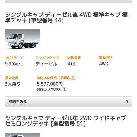
シングルキャブ ディーゼル車 4WD 標準キャブ 標
準デッキ [車型番号 44]
JH25モード
エンジンタイプ
総排気量
駆動方法
9.96㎞/L
ディーゼル
4.0L
4WD
乗車定員
車両本体価格（消費税込）
3人乗り
5,577,000円
(税抜5,070,000円）
詳細をみる
シングルキャブ ディーゼル車 2WD ワイドキャブ
セミロングデッキ [車型番号 51]