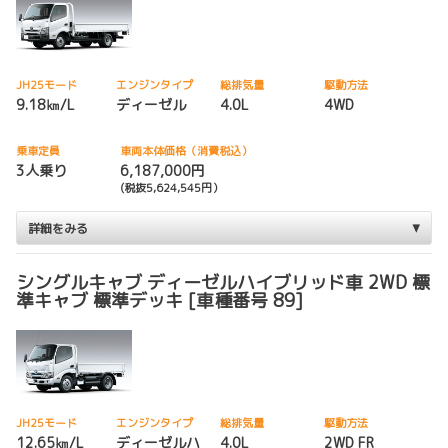
JH25モード
エンジンタイプ
総排気量
駆動方法
9.18㎞/L
ディーゼル
4.0L
4WD
乗車定員
車両本体価格（消費税込）
3人乗り
6,187,000円
(税抜5,624,545円）
詳細をみる
シングルキャブ ディーゼルハイブリッド車 2WD 標
準キャブ 標準デッキ [車種番号 89]
JH25モード
エンジンタイプ
総排気量
駆動方法
12.65㎞/L
ディーゼルハ
4.0L
2WD FR