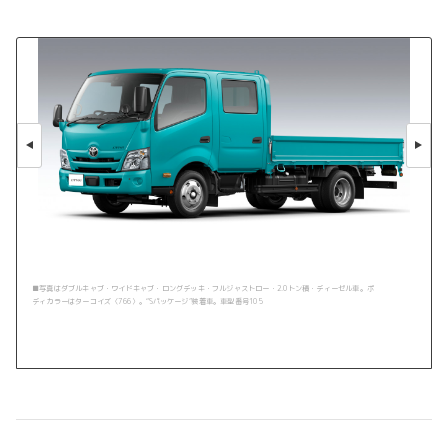
■写真はダブルキャブ・ワイドキャブ・ロングデッキ・フルジャストロー・2.0トン積・ディーゼル車。ボ
ディカラーはターコイズ〈766〉。“Sパッケージ”装着車。車型番号105