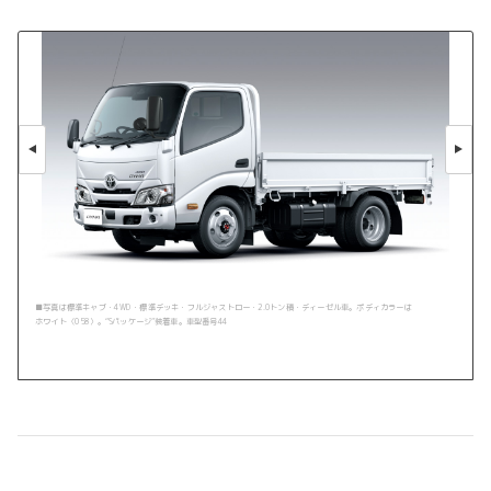
■写真は標準キャブ・4WD・標準デッキ・フルジャストロー・2.0トン積・ディーゼル車。ボディカラーは
ホワイト〈058〉。“Sパッケージ”装着車。車型番号44