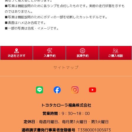
異なって見えることがあります。
■写真は機能説明のために各ランプを点灯したものです。実際の走行状態を示すも
のではありません。
■写真は機能説明のためにボディの一部を切断したカットモデルです。
■画面はハメ込み合成です。
■一部の写真は合成・イメージです。
お店をさがす
入庫予約
試乗予約
ご購入相談
サイトマップ
トップページ
イベント・ニュース
トヨタカローラ福島株式会社
営業時間
：9：30～18：00
店舗のご案内
定休日
：毎週月曜日、毎月第1火曜日・第3火曜日
県中エリア/中通り地方
適格請求書発行事業者登録番号
T3380001005973