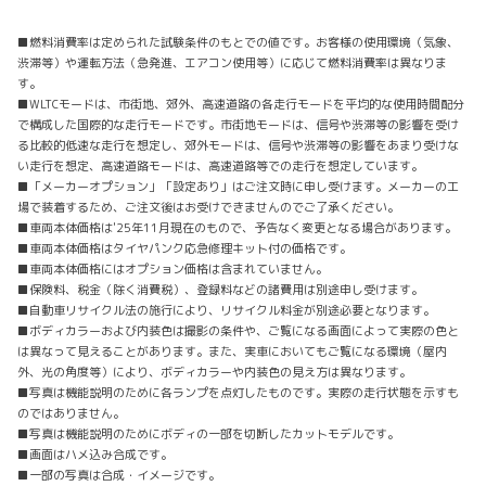
■燃料消費率は定められた試験条件のもとでの値です。お客様の使用環境（気象、
渋滞等）や運転方法（急発進、エアコン使用等）に応じて燃料消費率は異なりま
す。
■WLTCモードは、市街地、郊外、高速道路の各走行モードを平均的な使用時間配分
で構成した国際的な走行モードです。市街地モードは、信号や渋滞等の影響を受け
る比較的低速な走行を想定し、郊外モードは、信号や渋滞等の影響をあまり受けな
い走行を想定、高速道路モードは、高速道路等での走行を想定しています。
■「メーカーオプション」「設定あり」はご注文時に申し受けます。メーカーの工
場で装着するため、ご注文後はお受けできませんのでご了承ください。
■車両本体価格は'25年11月現在のもので、予告なく変更となる場合があります。
■車両本体価格はタイヤパンク応急修理キット付の価格です。
■車両本体価格にはオプション価格は含まれていません。
■保険料、税金（除く消費税）、登録料などの諸費用は別途申し受けます。
■自動車リサイクル法の施行により、リサイクル料金が別途必要となります。
■ボディカラーおよび内装色は撮影の条件や、ご覧になる画面によって実際の色と
は異なって見えることがあります。また、実車においてもご覧になる環境（屋内
外、光の角度等）により、ボディカラーや内装色の見え方は異なります。
■写真は機能説明のために各ランプを点灯したものです。実際の走行状態を示すも
のではありません。
■写真は機能説明のためにボディの一部を切断したカットモデルです。
■画面はハメ込み合成です。
■一部の写真は合成・イメージです。