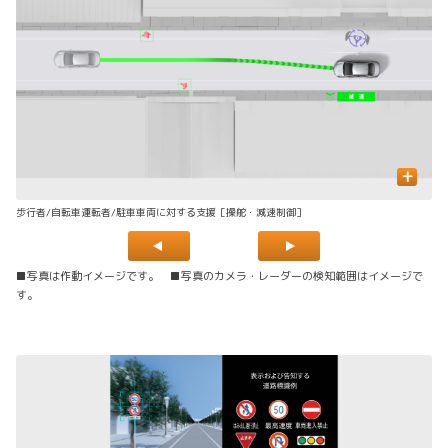
+
歩行者/自転車運転者/駐車車両に対する支援［操舵・減速制御］
先
■写真は作動イメージです。 ■写真のカメラ・レーダーの検知範囲はイメージで
す。