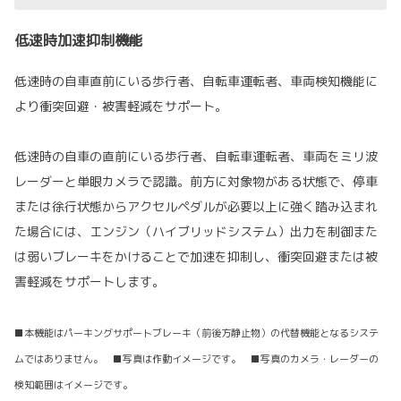
低速時加速抑制機能
低速時の自車直前にいる歩行者、自転車運転者、車両検知機能に
より衝突回避・被害軽減をサポート。
低速時の自車の直前にいる歩行者、自転車運転者、車両をミリ波
レーダーと単眼カメラで認識。前方に対象物がある状態で、停車
または徐行状態からアクセルペダルが必要以上に強く踏み込まれ
た場合には、エンジン（ハイブリッドシステム）出力を制御また
は弱いブレーキをかけることで加速を抑制し、衝突回避または被
害軽減をサポートします。
■本機能はパーキングサポートブレーキ（前後方静止物）の代替機能となるシステ
ムではありません。 ■写真は作動イメージです。 ■写真のカメラ・レーダーの
検知範囲はイメージです。