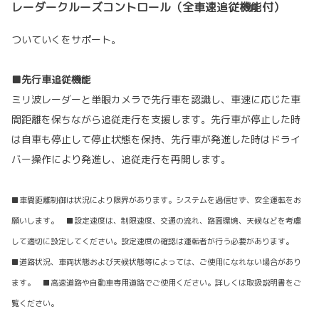
レーダークルーズコントロール（全車速追従機能付）
ついていくをサポート。
■先行車追従機能
ミリ波レーダーと単眼カメラで先行車を認識し、車速に応じた車
間距離を保ちながら追従走行を支援します。先行車が停止した時
は自車も停止して停止状態を保持、先行車が発進した時はドライ
バー操作により発進し、追従走行を再開します。
■車間距離制御は状況により限界があります。システムを過信せず、安全運転をお
願いします。 ■設定速度は、制限速度、交通の流れ、路面環境、天候などを考慮
して適切に設定してください。設定速度の確認は運転者が行う必要があります。
■道路状況、車両状態および天候状態等によっては、ご使用になれない場合があり
ます。 ■高速道路や自動車専用道路でご使用ください。詳しくは取扱説明書をご
覧ください。