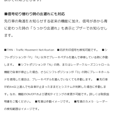
■信号切り替わり時の出遅れにも対応
先行車の発進をお知らせする従来の機能に加え、信号が赤から青
に変わった時の「うっかり出遅れ」も表示とブザーでお知らせし
ます。
■TMN：Traffic Movement Notification ■右折矢印信号も検知可能です。 ■シ
フトポジションが「P」「R」以外でブレーキペダルを踏んで停車している時に作動
します。 ■シフトポジションが「N」の時、またはレーダークルーズコントロール
機能で自車が停止した場合、さらにシフトポジションが「D」の時にブレーキホール
ドを使用した場合は、ブレーキペダルを踏んでいなくても作動します。 ■先行車
が約4m以上進んでも自車が止まったままだとシステムが判断した場合に作動しま
す。なお、機能のON/OFFおよび通知タイミングの変更が可能です。詳しくは取扱説
明書をご覧ください。 ■写真は作動イメージです。 ■写真のカメラ・レーダー
の検知範囲はイメージです。