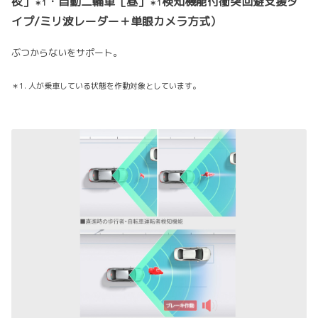
夜］
・自動二輪車［昼］
検知機能付衝突回避支援タ
＊1
＊1
イプ/ミリ波レーダー＋単眼カメラ方式）
ぶつからないをサポート。
＊1. 人が乗車している状態を作動対象としています。