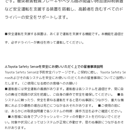
です。衝突被害軽減ブレーキやペダル踏み間違い時加速抑制装置
など安全運転を支援する装置を搭載し、高齢者を含むすべてのド
ライバーの安全をサポートします。
■安全運転を支援する装置は、あくまで運転を支援する機能です。本機能を過信せ
ず、必ずドライバーが責任を持って運転してください。
⚠Toyota Safety Senseを安全にお使いいただく上での留意事項説明
Toyota Safety Senseは予防安全パッケージです。ご契約に際し、Toyota Safety Se
nseおよびその各システムを安全にお使いいただくための留意事項についてご説明い
たします。（ご使用になる際のお客様へのお願い）
■運転者には安全運転の義務があります。運転者は各システムを過信せず、常に自
らの責任で周囲の状況を把握し、ご自身の操作で安全を確保してください。 ■各
システムに頼ったり、安全を委ねる運転をすると思わぬ事故につながり、重大な傷
害におよぶか最悪の場合は死亡につながるおそれがあります。 ■ご使用の前に
は、あらかじめ取扱説明書で各システムの特徴・操作方法を必ずご確認ください。
■お客様ご自身でプリクラッシュセーフティの作動テストを行わないでくださ
い。対象や状況によってはシステムが正常に作動せず、思わぬ事故につながるおそ
れがあります。