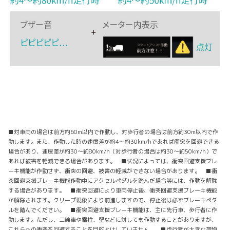
■対車両の場合は前方約60m以内で作動し、対歩行者の場合は前方約30m以内で作
動します。また、作動した時の速度差が約4～約30km/hであれば衝突を回避できる
場合があり、速度差が約30～約80km/h（対歩行者の場合は約30～約50km/h）で
あれば被害を軽減できる場合があります。 ■状況によっては、衝突回避支援ブレ
ーキ機能が作動せず、衝突の回避、被害の軽減ができない場合があります。 ■衝
突回避支援ブレーキ機能作動中にアクセルペダルを踏んだ場合等には、作動を解除
する場合があります。 ■衝突回避により車両停止後、衝突回避支援ブレーキ機能
が解除されます。クリープ現象により前進しますので、停止後は必ずブレーキペダ
ルを踏んでください。 ■衝突回避支援ブレーキ機能は、主に先行車、歩行者に作
動します。ただし、二輪車や電柱、壁などに対しても作動することがありますが、
これらへの衝突を回避することを目的とはしていません。 ■歩行者が大きな荷物