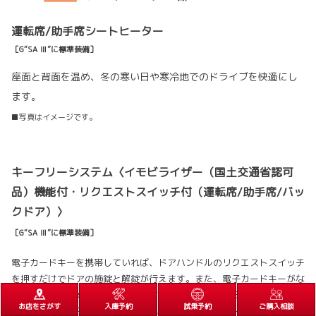
運転席/助手席シートヒーター
［G“SA Ⅲ”に標準装備］
座面と背面を温め、冬の寒い日や寒冷地でのドライブを快適にし
ます。
■写真はイメージです。
キーフリーシステム〈イモビライザー（国土交通省認可
品）機能付・リクエストスイッチ付（運転席/助手席/バッ
クドア）〉
［G“SA Ⅲ”に標準装備］
電子カードキーを携帯していれば、ドアハンドルのリクエストスイッチ
を押すだけでドアの施錠と解錠が行えます。また、電子カードキーがな
いとエンジンが始動しない、盗難防止に役立つイモビライザー機能付で
お店をさがす
入庫予約
試乗予約
ご購入相談
す。さらに、電子カードキーの電池残量が減ると、メーター内表示でお