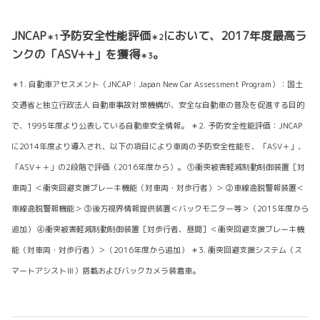
JNCAP
予防安全性能評価
において、2017年度最高ラ
＊1
＊2
ンクの「ASV++」を獲得
。
＊3
＊1. 自動車アセスメント（JNCAP：Japan New Car Assessment Program）：国土
交通省と独立行政法人 自動車事故対策機構が、安全な自動車の普及を促進する目的
で、1995年度より公表している自動車安全情報。 ＊2. 予防安全性能評価：JNCAP
に2014年度より導入され、以下の項目により車両の予防安全性能を、「ASV＋」、
「ASV＋＋」の2段階で評価（2016年度から）。 ①衝突被害軽減制動制御装置［対
車両］＜衝突回避支援ブレーキ機能（対車両・対歩行者）＞ ②車線逸脱警報装置＜
車線逸脱警報機能＞ ③後方視界情報提供装置＜バックモニター等＞（2015年度から
追加） ④衝突被害軽減制動制御装置［対歩行者、昼間］＜衝突回避支援ブレーキ機
能（対車両・対歩行者）＞（2016年度から追加） ＊3. 衝突回避支援システム（ス
マートアシストⅢ）搭載およびバックカメラ装着車。