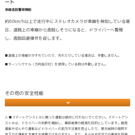
ート
車線逸脱警報機能
約60km/h以上で走行中にステレオカメラが車線を検知している場
合、道路上の車線から逸脱しそうになると、ドライバーへ警報
し、逸脱回避操作を促します。
■道路上の車線がかすれていたり、汚れたりしている場合は、作動しません。
■ターンシグナル（方向指示灯）を使用している時は作動しません。
その他の安全性能
⚠ ■スマートアシストⅢに頼った運転は絶対に行わないでください。スマートアシ
ストⅢは、ドライバーの判断を補助し、事故被害の軽減を目的としています。脇見
運転やぼんやり運転などドライバーの前方不注意を防止したり、悪天候時の視界不
良下での運転を支援する装置ではありません。また、あらゆる状況での衝突を回避