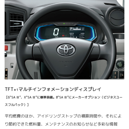
TFT
マルチインフォメーションディスプレイ
＊1
［G“SA Ⅲ”、X“SA Ⅲ”に標準装備。B“SA Ⅲ”にメーカーオプション（ビジネスユー
スフルパック）］
平均燃費のほか、アイドリングストップの積算時間や、それによ
り節約できた燃料量、メンテナンスのお知らせなど多彩な情報