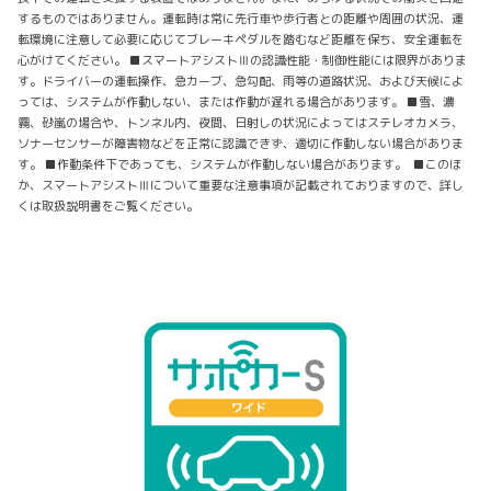
するものではありません。運転時は常に先行車や歩行者との距離や周囲の状況、運
転環境に注意して必要に応じてブレーキペダルを踏むなど距離を保ち、安全運転を
心がけてください。 ■スマートアシストⅢの認識性能・制御性能には限界がありま
す。ドライバーの運転操作、急カーブ、急勾配、雨等の道路状況、および天候によ
っては、システムが作動しない、または作動が遅れる場合があります。 ■雪、濃
霧、砂嵐の場合や、トンネル内、夜間、日射しの状況によってはステレオカメラ、
ソナーセンサーが障害物などを正常に認識できず、適切に作動しない場合がありま
す。 ■作動条件下であっても、システムが作動しない場合があります。 ■このほ
か、スマートアシストⅢについて重要な注意事項が記載されておりますので、詳し
くは取扱説明書をご覧ください。