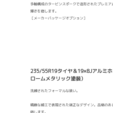
多軸構成のタービンスポークで造形されたプレミア
輝きを宿します。
［メーカーパッケージオプション］
235/55R19タイヤ＆19×8Jアル
ロームメタリック塗装）
洗練されたフォーマルな装い。
精緻な細工で表現された端正なデザイン。品格のあ
宿します。